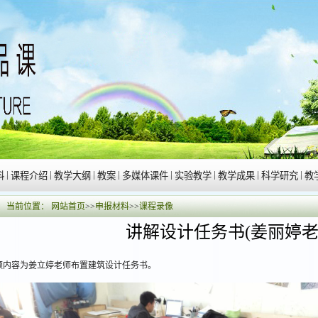
|
|
|
|
|
|
|
|
料
课程介绍
教学大纲
教案
多媒体课件
实验教学
教学成果
科学研究
教
当前位置：
网站首页
>>
申报材料
>>
课程录像
讲解设计任务书(姜丽婷
频内容为姜立婷老师布置建筑设计任务书。