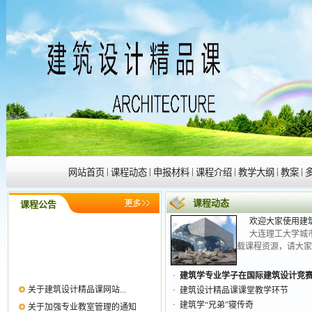
关于建筑设计精品课网站...
关于加强专业教室管理的通知
2016届毕业生毕业实践中...
2016届毕业设计分组指导...
北京MID建筑联盟讲座通知
关于2016届建筑设计考研...
关于2015级建筑设计教学...
|
|
|
|
|
|
网站首页
课程动态
申报材料
课程介绍
教学大纲
教案
欢迎大家使用建筑设计精...
关于2011年度国家精品课...
课程动态
课程公告
欢迎大家使用建筑
大连理工大学城
载课程资源，请大家访
·
建筑学专业学子在国际建筑设计竞
关于建筑设计精品课网站...
·
建筑设计精品课课堂教学环节
关于加强专业教室管理的通知
·
建筑学“兄弟”寝传奇